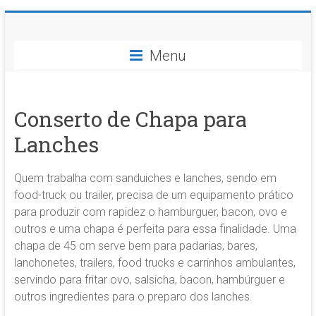
Skip
BH
to
content
Menu
Balança
Digital
Conserto de Chapa para
Conserto
Lanches
e
Assistência
Técnica
Quem trabalha com sanduiches e lanches, sendo em
em
food-truck ou trailer, precisa de um equipamento prático
Balanças
para produzir com rapidez o hamburguer, bacon, ovo e
Digitais
outros e uma chapa é perfeita para essa finalidade. Uma
e
chapa de 45 cm serve bem para padarias, bares,
Analógicas
lanchonetes, trailers, food trucks e carrinhos ambulantes,
servindo para fritar ovo, salsicha, bacon, hambúrguer e
outros ingredientes para o preparo dos lanches.