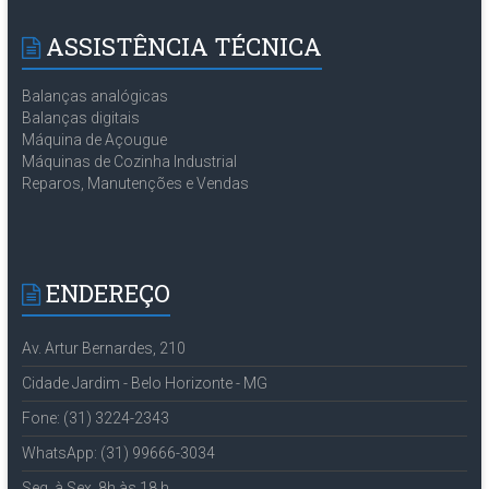
ASSISTÊNCIA TÉCNICA
Balanças analógicas
Balanças digitais
Máquina de Açougue
Máquinas de Cozinha Industrial
Reparos, Manutenções e Vendas
ENDEREÇO
Av. Artur Bernardes, 210
Cidade Jardim - Belo Horizonte - MG
Fone: (31) 3224-2343
WhatsApp: (31) 99666-3034
Seg. à Sex. 8h às 18 h