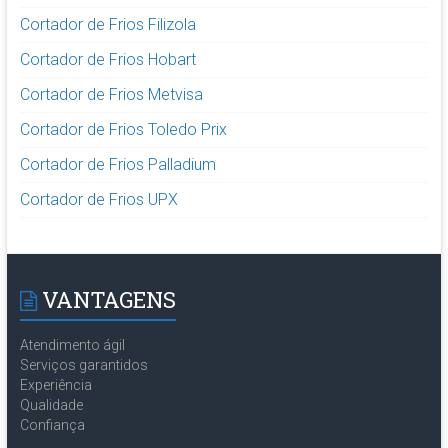
Cortador de Frios Filizola
Cortador de Frios Hobart
Cortador de Frios Metvisa
Cortador de Frios Toledo Prix
Cortador de Frios Palladium
Cortador de Frios UPX
VANTAGENS
Atendimento ágil
Serviços garantidos
Experiência
Qualidade
Confiança