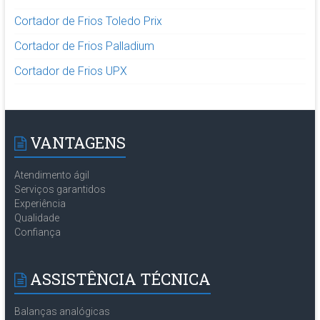
Cortador de Frios Toledo Prix
Cortador de Frios Palladium
Cortador de Frios UPX
VANTAGENS
Atendimento ágil
Serviços garantidos
Experiência
Qualidade
Confiança
ASSISTÊNCIA TÉCNICA
Balanças analógicas