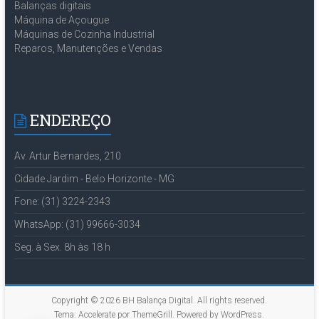
Balanças digitais
Máquina de Açougue
Máquinas de Cozinha Industrial
Reparos, Manutenções e Vendas
ENDEREÇO
Av. Artur Bernardes, 210
Cidade Jardim - Belo Horizonte - MG
Fone: (31) 3224-2343
WhatsApp: (31) 99666-3034
Seg. à Sex. 8h às 18 h
Copyright © 2026
BH Balança Digital
. All rights reserved.
Tema:
Accelerate
por ThemeGrill. Powered by
WordPress
.