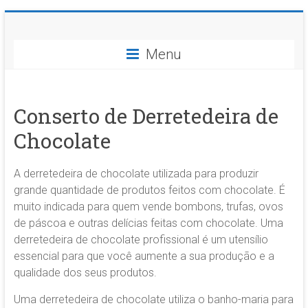
Skip
BH
to
content
Menu
Balança
Digital
Conserto de Derretedeira de
Conserto
Chocolate
e
Assistência
Técnica
A derretedeira de chocolate utilizada para produzir
em
grande quantidade de produtos feitos com chocolate. É
Balanças
muito indicada para quem vende bombons, trufas, ovos
Digitais
de páscoa e outras delícias feitas com chocolate. Uma
e
derretedeira de chocolate profissional é um utensílio
Analógicas
essencial para que você aumente a sua produção e a
qualidade dos seus produtos.
Uma derretedeira de chocolate utiliza o banho-maria para